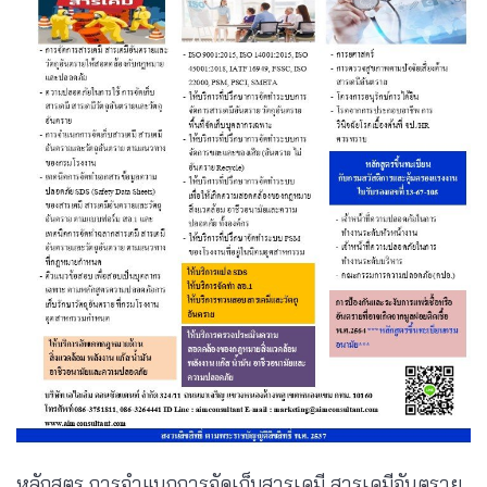
หลักสูตร การจำแนกการจัดเก็บสารเคมี สารเคมีอันตราย